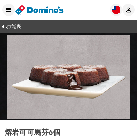
功能表
熔岩可可馬芬6個