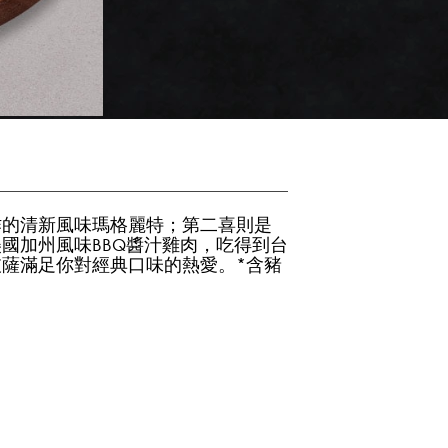
作的清新風味瑪格麗特；第二喜則是
國加州風味BBQ醬汁雞肉，吃得到台
薩滿足你對經典口味的熱愛。*含豬