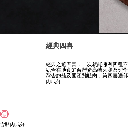
經典四喜
經典之選四喜，一次就能擁有四種不
結合在地食鮮台灣豬高崎火腿及契作
灣杏鮑菇及國產雞腿肉；第四喜濃郁
肉成分
含豬肉成分