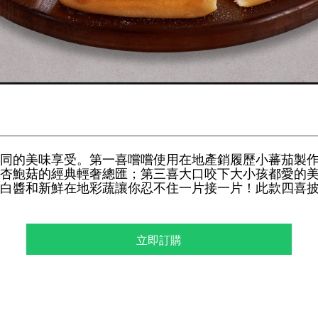
同的美味享受。第一喜嚐嚐使用在地產銷履歷小蕃茄製
杏鮑菇的經典輕奢總匯；第三喜大口咬下大小孩都愛的美
白醬和新鮮在地彩蔬讓你忍不住一片接一片！此款四喜披
立即訂購