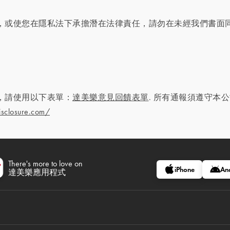
，或使您在隱私法下承擔潛在法律責任，請勿在未經我們書面
，請使用以下表單：
達美樂意見回饋表單
. 所有通報須遵守本
isclosure.com/
There's more to love on
iPhone
An
達美樂應用程式