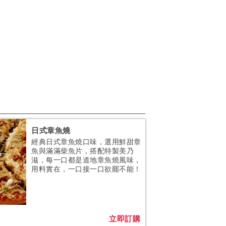
日式章魚燒
經典日式章魚燒口味，選用鮮甜章
魚與滿滿柴魚片，搭配特製美乃
滋，每一口都是道地章魚燒風味，
用料實在，一口接一口欲罷不能！
立即訂購