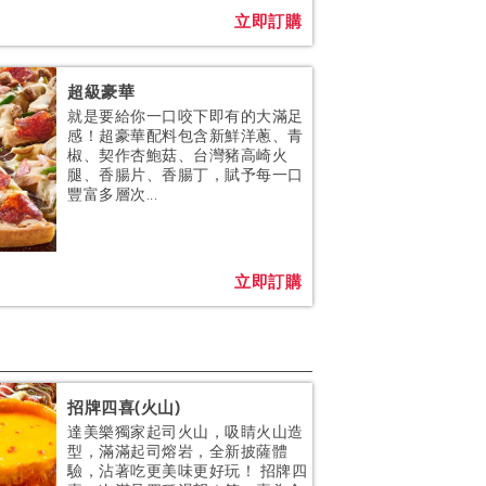
立即訂購
超級豪華
就是要給你一口咬下即有的大滿足
感！超豪華配料包含新鮮洋蔥、青
椒、契作杏鮑菇、台灣豬高崎火
腿、香腸片、香腸丁，賦予每一口
豐富多層次...
立即訂購
招牌四喜(火山)
達美樂獨家起司火山，吸睛火山造
型，滿滿起司熔岩，全新披薩體
驗，沾著吃更美味更好玩！ 招牌四