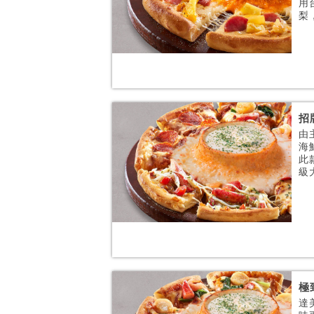
用
梨，
招
由
海
此
級
極
達