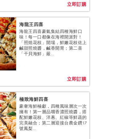
立即訂購
海龍王四喜
海龍王四喜豪氣集結四種海鮮口
味！每一口都像在海裡開派對！
「照燒花枝」開場，鮮嫩花枝佐上
鹹甜照燒醬，鹹香開胃；第二喜
「干貝海鮮」嚴...
立即訂購
極致海鮮四喜
豪奢海鮮極獻，四種風味層次一次
擁有！第一層品嚐香濃照燒醬，搭
配鮮嫩花枝、洋蔥、紅椒等鮮蔬的
完美融合；第二層迎接台農金鑽17
號鳳梨...