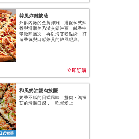
韓風炸雞披薩
外酥內嫩的金黃炸雞，搭配韓式辣
醬與滑順美乃滋交錯淋覆，鹹香中
帶微辣層次，再以海苔粉點綴，打
造香氣與口感兼具的韓風經典。
立即訂購
和風奶油蟹肉披薩
奶香不膩的日式風味！蟹肉 × 鴻禧
菇的滑順口感，一吃就愛上