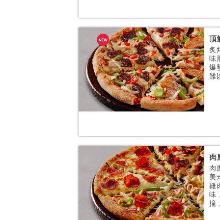
頂
炙
味
爆
難
肉
肉
美
雞
味
撞，