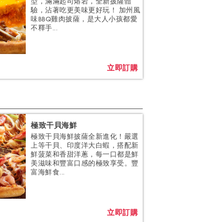
型，滿滿起司熔岩，全新披薩體
驗，沾著吃更美味更好玩！ 加州風
味BBQ雞肉披薩，是大人小孩都愛
不釋手...
立即訂購
極致干貝海鮮
極致干貝海鮮披薩全新進化！嚴選
上等干貝、印度洋大白蝦，搭配新
鮮菠菜和香甜洋蔥，每一口都是鮮
美滋味和豐富口感的極致享受。豐
富海鮮食...
立即訂購