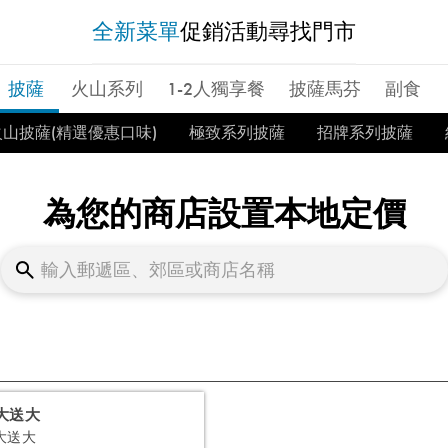
全新菜單
促銷活動
尋找門市
披薩
火山系列
1-2人獨享餐
披薩馬芬
副食
火山披薩(精選優惠口味)
極致系列披薩
招牌系列披薩
為您的商店設置本地定價
大送大
大送大