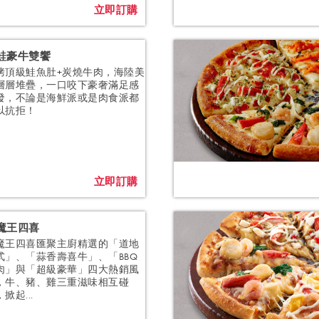
立即訂購
鮭豪牛雙饗
烤頂級鮭魚肚+炭燒牛肉，海陸美
層層堆疊，一口咬下豪奢滿足感
發，不論是海鮮派或是肉食派都
以抗拒！
立即訂購
魔王四喜
魔王四喜匯聚主廚精選的「道地
式」、「蒜香壽喜牛」、「BBQ
肉」與「超級豪華」四大熱銷風
，牛、豬、雞三重滋味相互碰
掀起...