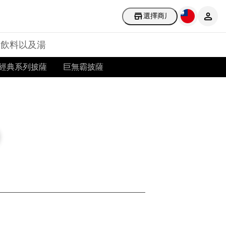
選擇商店
飲料以及湯
經典系列披薩
巨無霸披薩