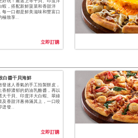
更好玩！嚴選上等干貝、印度洋
白蝦，搭配新鮮菠菜和香甜洋
，每一口都是鮮美滋味和豐富口
極致享...
立即訂購
致白醬干貝海鮮
散發迷人香氣的手工拍製餅皮，
上香醇濃郁的奶油乳酪醬，再以
選大干貝、印度洋大白蝦、翠綠
菜及香甜洋蔥佈滿其上，一口咬
迸發...
立即訂購