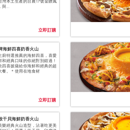
台灣本土生產的台農17號金鑽鳳
與...
立即訂購
牌海鮮四喜奶香火山
主廚特選推薦的海鮮四喜，喜愛
鮮和經典口味的你絕對別錯過！
款四喜披薩給你海鮮和經典的超
大餐。＊使用在地食材
立即訂購
致干貝海鮮奶香火山
美樂經典火山造型，沾著吃更美