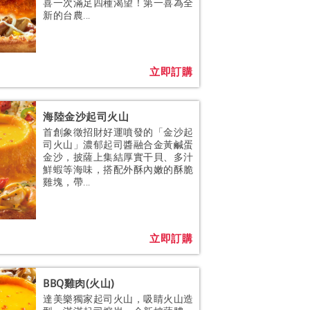
喜一次滿足四種渴望！第一喜為全
新的台農...
立即訂購
海陸金沙起司火山
首創象徵招財好運噴發的「金沙起
司火山」濃郁起司醬融合金黃鹹蛋
金沙，披薩上集結厚實干貝、多汁
鮮蝦等海味，搭配外酥內嫩的酥脆
雞塊，帶...
立即訂購
BBQ雞肉(火山)
達美樂獨家起司火山，吸睛火山造