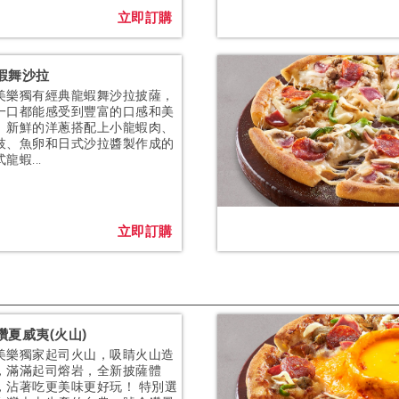
立即訂購
蝦舞沙拉
美樂獨有經典龍蝦舞沙拉披薩，
一口都能感受到豐富的口感和美
。新鮮的洋蔥搭配上小龍蝦肉、
枝、魚卵和日式沙拉醬製作成的
龍蝦...
立即訂購
鑽夏威夷(火山)
美樂獨家起司火山，吸睛火山造
，滿滿起司熔岩，全新披薩體
，沾著吃更美味更好玩！ 特別選