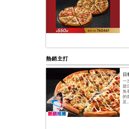
熱銷主打
日
一
甜
魚
的
足