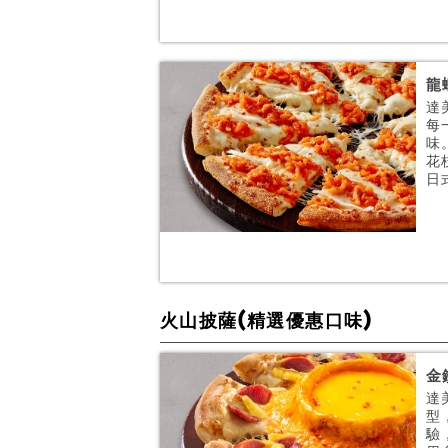
龍
達
每
味
花
日式
火山披薩(精選優惠口味)
金
達
型
驗