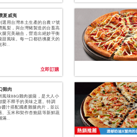
鑽夏威夷
別選用台灣本土生產的台農17號
鑽鳳梨，與台灣豬製造的台畜高
火腿完美融合，營造出絕妙平衡
酸甜風味。每一口都彷彿夏天的
和...
立即訂購
BQ雞肉
州風味BBQ雞肉披薩，是大人小
都愛不釋手的美味之選。特調
BQ醬汁搭配國產雞腿肉片，並以
蔥、玉米和契作杏鮑菇等新鮮蔬
滿...