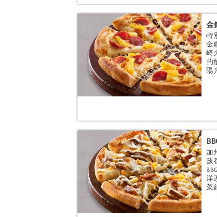
金
特
金
崎
的
陽光
B
加
孩
B
洋
菜鋪