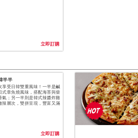
立即訂購
韓半半
次享受日韓雙重風味！一半是鹹
日式章魚燒風味，搭配海苔與柴
香氣；另一半則是韓式辣醬炸雞
微辣層次，雙拼呈現，豐富又滿
。
立即訂購