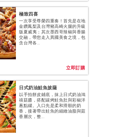
極致四喜
一次享受尊榮四重奏！首先是在地
金鑽鳳梨及台灣豬高崎火腿的升級
版夏威夷；其次墨西哥辣椒與香腸
交融，帶您走入異國美食之境，包
含台灣各...
立即訂購
日式奶油鮭魚披薩
以手拍餅皮鋪底，抹上日式奶油鴻
禧菇醬，搭配碳烤鮭魚肚與彩椒洋
蔥點綴。入口先是柔和滑順的奶
香，接著帶出鮭魚的細緻油脂與菇
香層次，整...