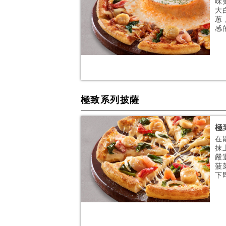
味
大
蔥
感的
極致系列披薩
極
在
抹
嚴
菠
下即