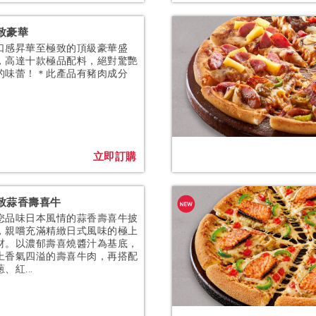
致豪華
口感昇華至極致的頂級豪華盛
，高達十款極品配料，絕對驚艷
的味蕾！＊此產品有豬肉成分
立即訂購
致蒜香壽喜牛
您品味日本風情的蒜香壽喜牛披
，親嚐充滿精緻日式風味的極上
材。以濃郁壽喜燒醬汁為基底，
上香氣四溢的壽喜牛肉，再搭配
、紅...