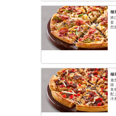
極
將
宴
您
極
邀
薩
食
配
洋蔥