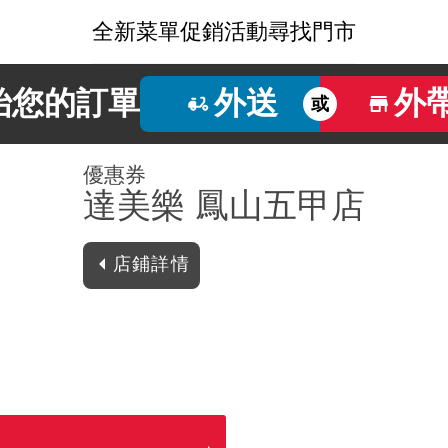
全新菜單
促銷活動
尋找門市
始您的訂單
外送
外
或
優惠券
達美樂 鳳山五甲店
店鋪詳情