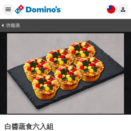
功能表
白醬蔬食六入組