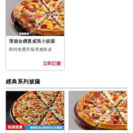
薄脆金鑽夏威夷小披薩
限時免費升級薄脆餅皮
立即訂購
經典系列披薩