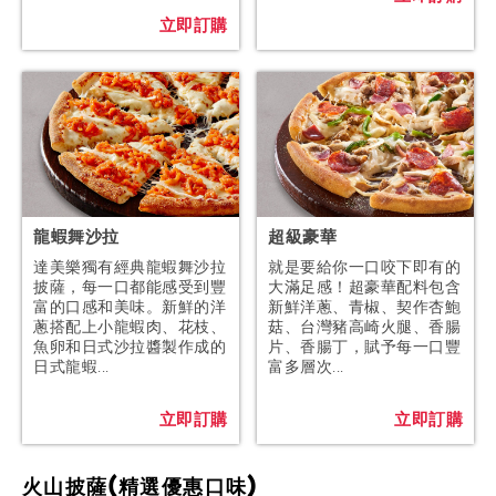
立即訂購
龍蝦舞沙拉
超級豪華
達美樂獨有經典龍蝦舞沙拉
就是要給你一口咬下即有的
披薩，每一口都能感受到豐
大滿足感！超豪華配料包含
富的口感和美味。新鮮的洋
新鮮洋蔥、青椒、契作杏鮑
蔥搭配上小龍蝦肉、花枝、
菇、台灣豬高崎火腿、香腸
魚卵和日式沙拉醬製作成的
片、香腸丁，賦予每一口豐
日式龍蝦...
富多層次...
立即訂購
立即訂購
火山披薩(精選優惠口味)