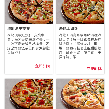
頂鮭豪牛雙饗
海龍王四喜
炙烤頂級鮭魚肚+炭燒牛
海龍王四喜豪氣集結四種海
肉，海陸美味層層堆疊，一
鮮口味！每一口都像在海裡
口咬下豪奢滿足感爆發，不
開派對！「照燒花枝」開
論是海鮮派或是肉食派都難
場，鮮嫩花枝佐上鹹甜照燒
以抗拒！
醬，鹹香開胃；第二喜「干
貝海鮮」嚴...
立即訂購
立即訂購