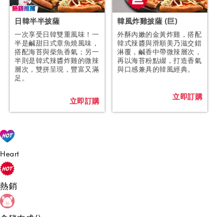
日韓半半披薩
韓風炸雞披薩 (巨)
一次享受日韓雙重風味！一
外酥內嫩的金黃炸雞，搭配
半是鹹甜日式章魚燒風味，
韓式辣醬與滑順美乃滋交錯
搭配海苔與柴魚香氣；另一
淋覆，鹹香中帶微辣層次，
半則是韓式辣醬炸雞的微辣
再以海苔粉點綴，打造香氣
層次，雙拼呈現，豐富又滿
與口感兼具的韓風經典。
足。
立即訂購
立即訂購
Heart
熱銷