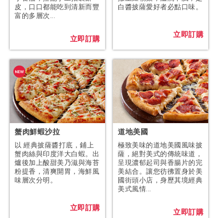
皮，口口都能吃到清新而豐
白醬披薩愛好者必點口味。
富的多層次...
立即訂購
立即訂購
蟹肉鮮蝦沙拉
道地美國
以 經典披薩醬打底，鋪上
極致美味的道地美國風味披
蟹肉絲與印度洋大白蝦。出
薩，絕對美式的傳統味道，
爐後加上酸甜美乃滋與海苔
呈現濃郁起司與香腸片的完
粉提香，清爽開胃，海鮮風
美結合。讓您彷彿置身於美
味層次分明。
國街頭小店，身歷其境經典
美式風情...
立即訂購
立即訂購