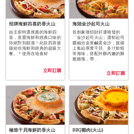
招牌海鮮四喜奶香火山
海陸金沙起司火山
由主廚特選推薦的海鮮四
首創象徵招財好運噴發的
喜，喜愛海鮮和經典口味的
「金沙起司火山」濃郁起司
你絕對別錯過！此款四喜披
醬融合金黃鹹蛋金沙，披薩
薩給你海鮮和經典的超級大
上集結厚實干貝、多汁鮮蝦
餐。＊使用在地食材
等海味，搭配外酥內嫩的酥
脆雞塊，帶...
立即訂購
立即訂購
極致干貝海鮮奶香火山
BBQ雞肉(火山)