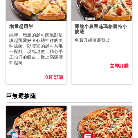
增量起司餅
薄脆小農番茄瑪格麗特小
披薩
純粹、增量的起司餅絕對是
免費升級薄脆餅皮
讓起司愛好者心馳神往的美
味披薩。以豐富的起司為唯
一配料，現點現做，精心手
工拍打的餅皮，撒上滿滿濃
郁起司，...
立即訂購
立即訂購
巨無霸披薩