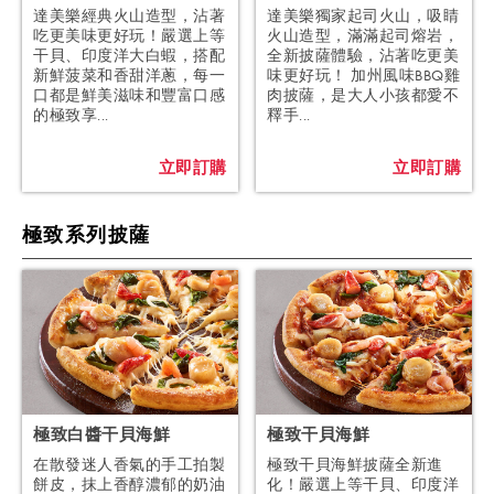
達美樂經典火山造型，沾著
達美樂獨家起司火山，吸睛
吃更美味更好玩！嚴選上等
火山造型，滿滿起司熔岩，
干貝、印度洋大白蝦，搭配
全新披薩體驗，沾著吃更美
新鮮菠菜和香甜洋蔥，每一
味更好玩！ 加州風味BBQ雞
口都是鮮美滋味和豐富口感
肉披薩，是大人小孩都愛不
的極致享...
釋手...
立即訂購
立即訂購
極致系列披薩
極致白醬干貝海鮮
極致干貝海鮮
在散發迷人香氣的手工拍製
極致干貝海鮮披薩全新進
餅皮，抹上香醇濃郁的奶油
化！嚴選上等干貝、印度洋