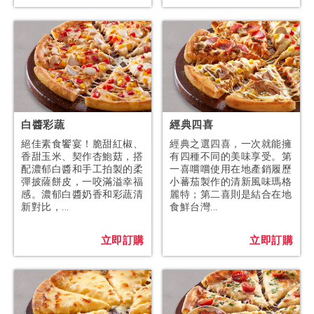
白醬彩蔬
經典四喜
絕佳素食饗宴！脆甜紅椒、
經典之選四喜，一次就能擁
香甜玉米、契作杏鮑菇，搭
有四種不同的美味享受。第
配濃郁白醬和手工拍製的柔
一喜嚐嚐使用在地產銷履歷
彈披薩餅皮，一咬滿溢幸福
小蕃茄製作的清新風味瑪格
感。濃郁白醬奶香和彩蔬清
麗特；第二喜則是結合在地
新對比，...
食鮮台灣...
立即訂購
立即訂購