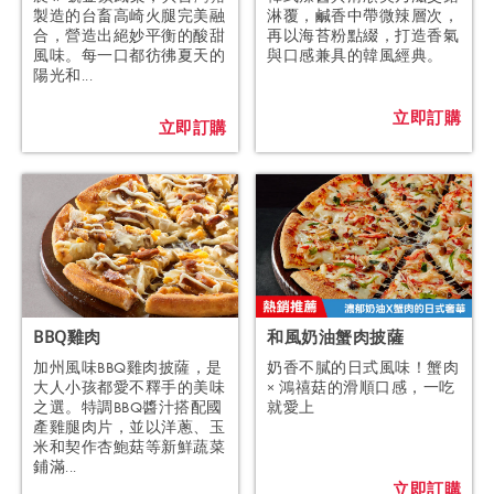
製造的台畜高崎火腿完美融
淋覆，鹹香中帶微辣層次，
合，營造出絕妙平衡的酸甜
再以海苔粉點綴，打造香氣
風味。每一口都彷彿夏天的
與口感兼具的韓風經典。
陽光和...
立即訂購
立即訂購
BBQ雞肉
和風奶油蟹肉披薩
加州風味BBQ雞肉披薩，是
奶香不膩的日式風味！蟹肉
大人小孩都愛不釋手的美味
× 鴻禧菇的滑順口感，一吃
之選。特調BBQ醬汁搭配國
就愛上
產雞腿肉片，並以洋蔥、玉
米和契作杏鮑菇等新鮮蔬菜
鋪滿...
立即訂購