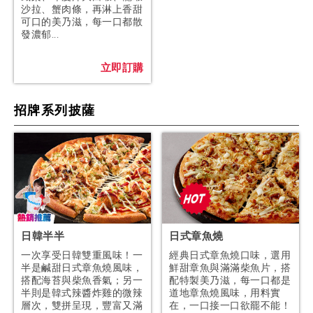
沙拉、蟹肉條，再淋上香甜
可口的美乃滋，每一口都散
發濃郁...
立即訂購
招牌系列披薩
日韓半半
日式章魚燒
一次享受日韓雙重風味！一
經典日式章魚燒口味，選用
半是鹹甜日式章魚燒風味，
鮮甜章魚與滿滿柴魚片，搭
搭配海苔與柴魚香氣；另一
配特製美乃滋，每一口都是
半則是韓式辣醬炸雞的微辣
道地章魚燒風味，用料實
層次，雙拼呈現，豐富又滿
在，一口接一口欲罷不能！