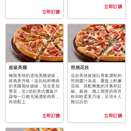
立即訂購
立即訂購
超級美國
照燒花枝
極致美味的道地美國披薩，
這款美味披薩以香氣濃郁的
經典再升級！這款純粹傳統
照燒醬汁為底，覆蓋上鮮嫩
的美國風味披薩，現在更加
花枝、搭配爽脆的洋蔥和紅
豐富，近2倍的美式臘腸片
椒。最後，撒上開胃的海苔
讓每一口都充滿濃郁肉香，
粉和輕柔美乃滋，呈現令人
再搭配上...
難以抗拒...
立即訂購
立即訂購