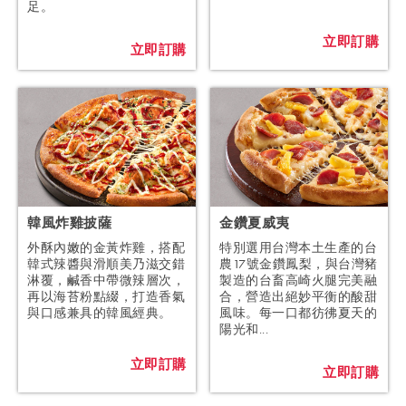
足。
立即訂購
立即訂購
韓風炸雞披薩
金鑽夏威夷
外酥內嫩的金黃炸雞，搭配
特別選用台灣本土生產的台
韓式辣醬與滑順美乃滋交錯
農17號金鑽鳳梨，與台灣豬
淋覆，鹹香中帶微辣層次，
製造的台畜高崎火腿完美融
再以海苔粉點綴，打造香氣
合，營造出絕妙平衡的酸甜
與口感兼具的韓風經典。
風味。每一口都彷彿夏天的
陽光和...
立即訂購
立即訂購