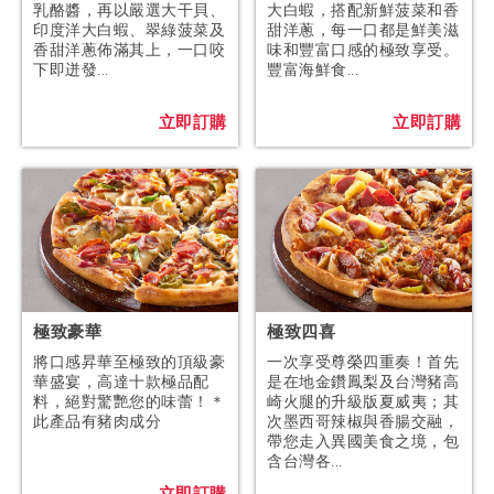
乳酪醬，再以嚴選大干貝、
大白蝦，搭配新鮮菠菜和香
印度洋大白蝦、翠綠菠菜及
甜洋蔥，每一口都是鮮美滋
香甜洋蔥佈滿其上，一口咬
味和豐富口感的極致享受。
下即迸發...
豐富海鮮食...
立即訂購
立即訂購
極致豪華
極致四喜
將口感昇華至極致的頂級豪
一次享受尊榮四重奏！首先
華盛宴，高達十款極品配
是在地金鑽鳳梨及台灣豬高
料，絕對驚艷您的味蕾！＊
崎火腿的升級版夏威夷；其
此產品有豬肉成分
次墨西哥辣椒與香腸交融，
帶您走入異國美食之境，包
含台灣各...