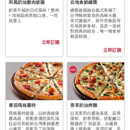
和風奶油蟹肉披薩
在地食鮮總匯
奶香不膩的日式風味！蟹肉
總匯披薩融合義式香腸丁、
× 鴻禧菇的滑順口感，一吃
台灣豬肉製造的高崎火腿、
就愛上
美式臘腸片、契作杏鮑菇等
在地新鮮食材。這是一道絕
對經典的組合，每一種食材
都是精挑...
立即訂購
立即訂購
番茄瑪格麗特
香草奶油烤雞
瑪格麗特披薩，以經典披薩
以克里昂白醬為基底，蒜香
醬為底，搭配香濃的莫札瑞
濃郁、奶香滑順。搭配嫩口
拉起司和新鮮台灣產銷履歷
雞腿肉丁 與菠菜，出爐再
小蕃茄，搭配手工拍製餅
撒上羅勒葉，溫潤不膩，是