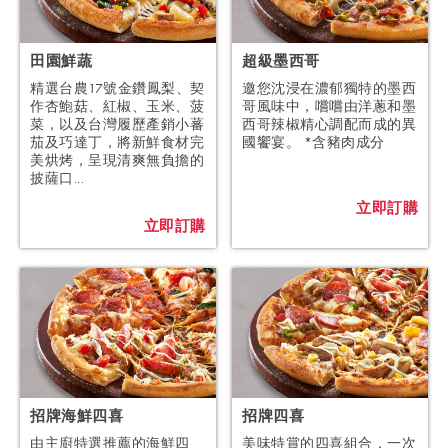
田園鮮蔬
超級墨西哥
精選台農17號金鑽鳳梨、契
邀您沈浸在濃郁獨特的墨西
作杏鮑菇、紅椒、玉米、菠
哥風味中，嚐嚐由洋蔥和墨
菜，以及台灣履歷產銷小蕃
西哥辣椒精心調配而成的異
茄及巧達丁，將新鮮食材完
國饗宴。 *含豬肉成分
美烘烤，呈現清爽無負擔的
披薩口...
立即訂購
立即訂購
招牌海鮮四喜
招牌四喜
由主廚特選推薦的海鮮四
美味特賞的四喜組合，一次