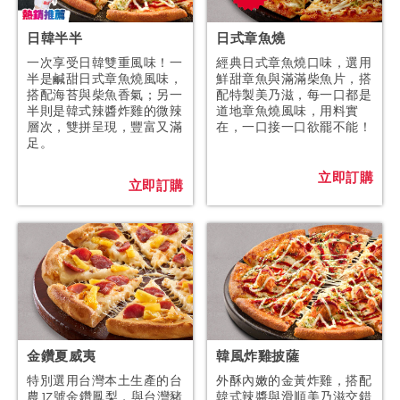
日韓半半
日式章魚燒
一次享受日韓雙重風味！一
經典日式章魚燒口味，選用
半是鹹甜日式章魚燒風味，
鮮甜章魚與滿滿柴魚片，搭
搭配海苔與柴魚香氣；另一
配特製美乃滋，每一口都是
半則是韓式辣醬炸雞的微辣
道地章魚燒風味，用料實
層次，雙拼呈現，豐富又滿
在，一口接一口欲罷不能！
足。
立即訂購
立即訂購
金鑽夏威夷
韓風炸雞披薩
特別選用台灣本土生產的台
外酥內嫩的金黃炸雞，搭配
農17號金鑽鳳梨，與台灣豬
韓式辣醬與滑順美乃滋交錯