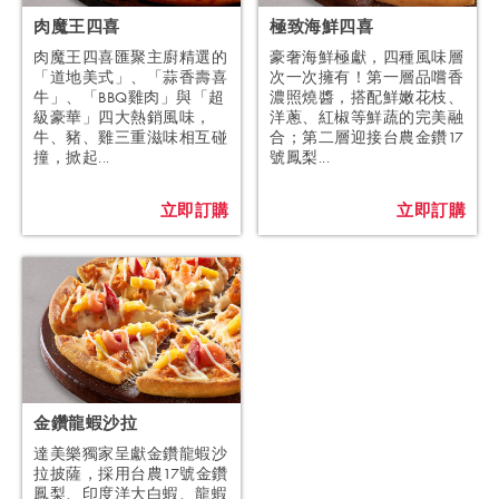
肉魔王四喜
極致海鮮四喜
肉魔王四喜匯聚主廚精選的
豪奢海鮮極獻，四種風味層
「道地美式」、「蒜香壽喜
次一次擁有！第一層品嚐香
牛」、「BBQ雞肉」與「超
濃照燒醬，搭配鮮嫩花枝、
級豪華」四大熱銷風味，
洋蔥、紅椒等鮮蔬的完美融
牛、豬、雞三重滋味相互碰
合；第二層迎接台農金鑽17
撞，掀起...
號鳳梨...
立即訂購
立即訂購
金鑽龍蝦沙拉
達美樂獨家呈獻金鑽龍蝦沙
拉披薩，採用台農17號金鑽
鳳梨、印度洋大白蝦、龍蝦