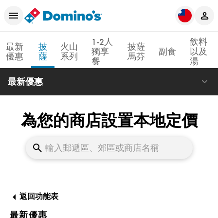
1-2人
飲料
最新
披
火山
披薩
獨享
副食
以及
優惠
薩
系列
馬芬
餐
湯
最新優惠
為您的商店設置本地定價
返回功能表
最新優惠