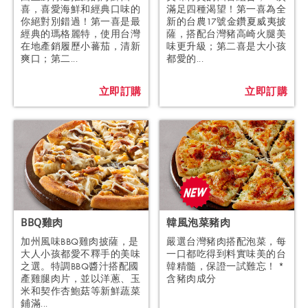
喜，喜愛海鮮和經典口味的
滿足四種渴望！第一喜為全
你絕對別錯過！第一喜是最
新的台農17號金鑽夏威夷披
經典的瑪格麗特，使用台灣
薩，搭配台灣豬高崎火腿美
在地產銷履歷小蕃茄，清新
味更升級；第二喜是大小孩
爽口；第二...
都愛的...
立即訂購
立即訂購
BBQ雞肉
韓風泡菜豬肉
加州風味BBQ雞肉披薩，是
嚴選台灣豬肉搭配泡菜，每
大人小孩都愛不釋手的美味
一口都吃得到料實味美的台
之選。特調BBQ醬汁搭配國
韓精髓，保證一試難忘！ *
產雞腿肉片，並以洋蔥、玉
含豬肉成分
米和契作杏鮑菇等新鮮蔬菜
鋪滿...