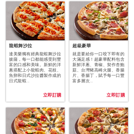
龍蝦舞沙拉
超級豪華
達美樂獨有經典龍蝦舞沙拉
就是要給你一口咬下即有的
披薩，每一口都能感受到豐
大滿足感！超豪華配料包含
富的口感和美味。新鮮的洋
新鮮洋蔥、青椒、契作杏鮑
蔥搭配上小龍蝦肉、花枝、
菇、台灣豬高崎火腿、香腸
魚卵和日式沙拉醬製作成的
片、香腸丁，賦予每一口豐
日式龍蝦...
富多層次...
立即訂購
立即訂購