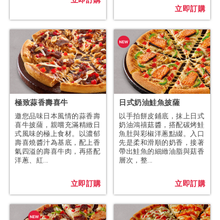
立即訂購
立即訂購
極致蒜香壽喜牛
日式奶油鮭魚披薩
邀您品味日本風情的蒜香壽
以手拍餅皮鋪底，抹上日式
喜牛披薩，親嚐充滿精緻日
奶油鴻禧菇醬，搭配碳烤鮭
式風味的極上食材。以濃郁
魚肚與彩椒洋蔥點綴。入口
壽喜燒醬汁為基底，配上香
先是柔和滑順的奶香，接著
氣四溢的壽喜牛肉，再搭配
帶出鮭魚的細緻油脂與菇香
洋蔥、紅...
層次，整...
立即訂購
立即訂購