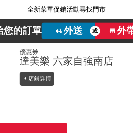
全新菜單
促銷活動
尋找門市
始您的訂單
外送
外
或
優惠券
達美樂 六家自強南店
店鋪詳情