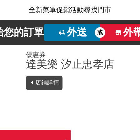
全新菜單
促銷活動
尋找門市
始您的訂單
外送
外
或
優惠券
達美樂 汐止忠孝店
店鋪詳情