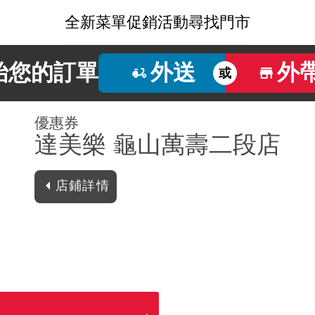
全新菜單
促銷活動
尋找門市
始您的訂單
外送
外
或
優惠券
達美樂 龜山萬壽二段店
店鋪詳情