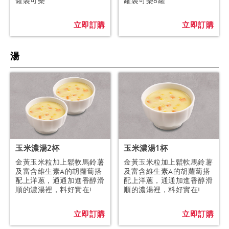
罐裝可樂
罐裝可樂6罐
立即訂購
立即訂購
湯
玉米濃湯2杯
玉米濃湯1杯
金黃玉米粒加上鬆軟馬鈴薯
金黃玉米粒加上鬆軟馬鈴薯
及富含維生素A的胡蘿蔔搭
及富含維生素A的胡蘿蔔搭
配上洋蔥，通通加進香醇滑
配上洋蔥，通通加進香醇滑
順的濃湯裡，料好實在!
順的濃湯裡，料好實在!
立即訂購
立即訂購