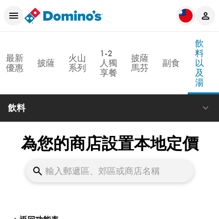
飲
1-2
料
最新
火山
披薩
披薩
人獨
副食
以
優惠
系列
馬芬
享餐
及
湯
飲料
為您的商店設置本地定價