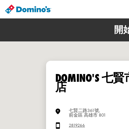
開
DOMINO'S 七
店
七賢二路361號,
前金區 高雄市 801
2819266