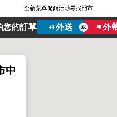
全新菜單
促銷活動
尋找門市
始您的訂單
外送
外
或
賢市中