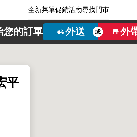
全新菜單
促銷活動
尋找門市
始您的訂單
外送
外
或
港宏平