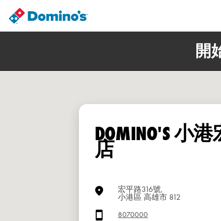
開
DOMINO'S 小
店
宏平路316號,
小港區 高雄市 812
8070000