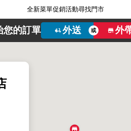
全新菜單
促銷活動
尋找門市
始您的訂單
外送
外
或
店