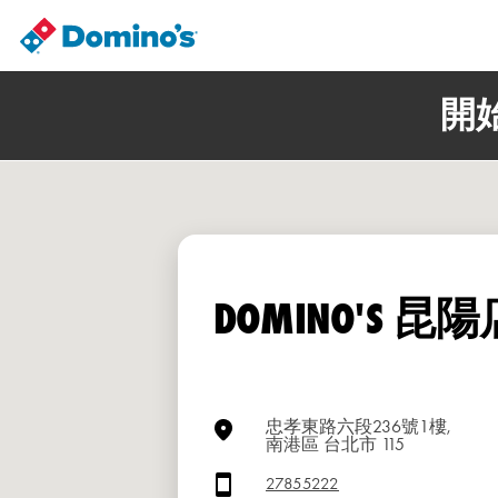
開
DOMINO'S 昆陽
忠孝東路六段236號1樓,
南港區 台北市 115
27855222