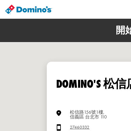
開
DOMINO'S 松信
松信路156號1樓,
信義區 台北市 110
27460332