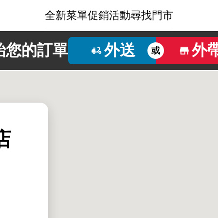
全新菜單
促銷活動
尋找門市
始您的訂單
外送
外
或
店